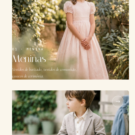
01 · MENINA
Meninas
Vestidos de batizado, vestidos de comunhão,
casacos de cerimónia.
→