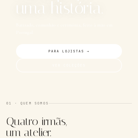
uma história.
Batizado, comunhão e cerimónia, feito à mão em
Portugal.
PARA LOJISTAS →
VER COLEÇÕES
01 ·
QUEM SOMOS
Quatro irmãs,
um atelier.