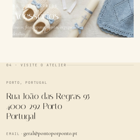
03 · ACESSÓRIOS
Acessórios
Toucas, fitas, sapatos, mantas, os pequenos
detalhes.
04 ·
VISITE O ATELIER
PORTO, PORTUGAL
Rua João das Regras 95
4000-292 Porto
Portugal
· geral@pontoporponto.pt
EMAIL