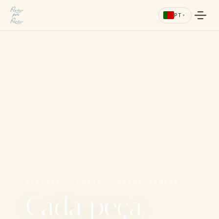
PT
▾
ATELIER · PORTO · DESDE SEMPRE
Cada peça,